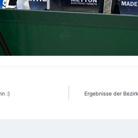
gation
n :)
Ergebnisse der Bezir