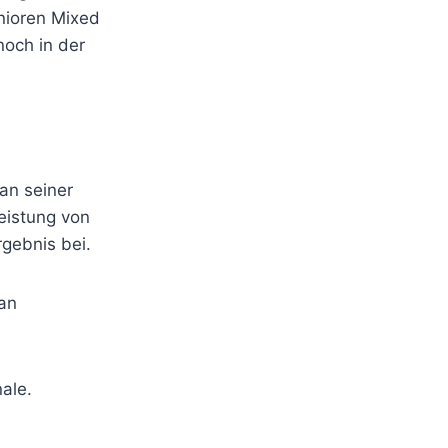
unioren Mixed
noch in der
an seiner
eistung von
rgebnis bei.
an
nale.