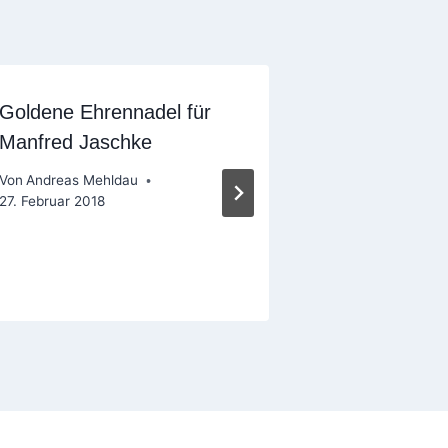
Goldene Ehrennadel für
Lyan beim 
Manfred Jaschke
Schützenfes
Von
Andreas Mehldau
Von
Nina Kohlw
27. Februar 2018