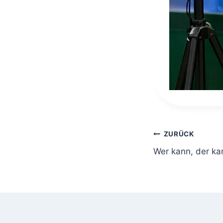
Beitragsnavi
ZURÜCK
Wer kann, der kan