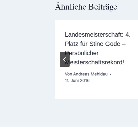
Ähnliche Beiträge
ge
Landesmeisterschaft: 4.
Platz für Stine Gode –
z 2016
Persönlicher
Meisterschaftsrekord!
Von
Andreas Mehldau
11. Juni 2016