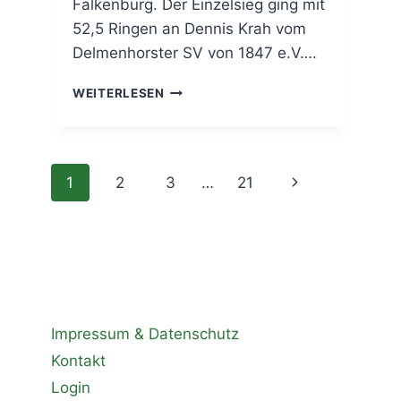
Falkenburg. Der Einzelsieg ging mit
52,5 Ringen an Dennis Krah vom
Delmenhorster SV von 1847 e.V….
POKALSCHIESSEN F
WEITERLESEN
ÜR B
EFREUNDETE V
EREINE
Seitennavigation
Nächste
1
2
3
…
21
Seite
Impressum & Datenschutz
Kontakt
Login