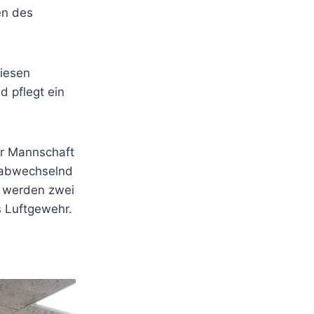
en des
diesen
 pflegt ein
er Mannschaft
 abwechselnd
g werden zwei
 Luftgewehr.