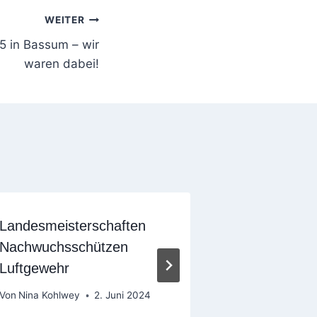
WEITER
 in Bassum – wir
waren dabei!
Landesmeisterschaften
Ergebnisse
Nachwuchsschützen
2024
Luftgewehr
Von
Andreas Me
24. März 2024
Von
Nina Kohlwey
2. Juni 2024