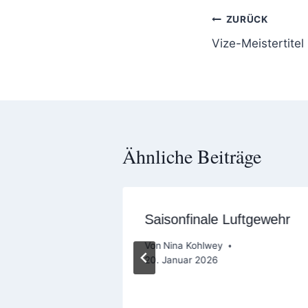
Beitragsnavi
ZURÜCK
Vize-Meistertite
Ähnliche Beiträge
ngsartikel
Saisonfinale Luftgewehr
lly auf NWZ
Von
Nina Kohlwey
20. Januar 2026
26. Juli 2024